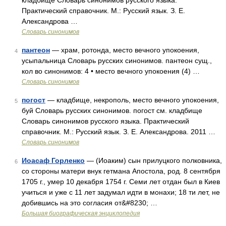
кладбище Словарь синонимов русского языка.
Практический справочник. М.: Русский язык. З. Е.
Александрова …
Словарь синонимов
пантеон
— храм, ротонда, место вечного упокоения,
4
усыпальница Словарь русских синонимов. пантеон сущ.,
кол во синонимов: 4 • место вечного упокоения (4) …
Словарь синонимов
погост
— кладбище, некрополь, место вечного упокоения,
5
буй Словарь русских синонимов. погост см. кладбище
Словарь синонимов русского языка. Практический
справочник. М.: Русский язык. З. Е. Александрова. 2011 …
Словарь синонимов
Иоасаф Горленко
— (Иоаким) сын прилуцкого полковника,
6
со стороны матери внук гетмана Апостола, род. 8 сентября
1705 г., умер 10 декабря 1754 г. Семи лет отдан был в Киев
учиться и уже с 11 лет задумал идти в монахи; 18 ти лет, не
добившись на это согласия от&#8230; …
Большая биографическая энциклопедия