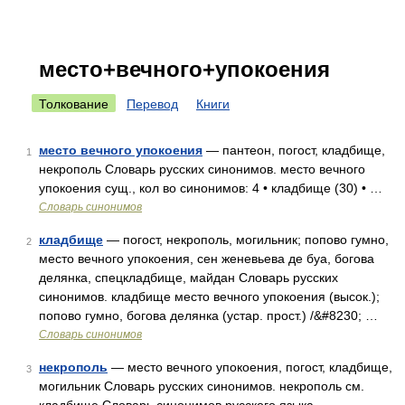
место+вечного+упокоения
Толкование
Перевод
Книги
место вечного упокоения
— пантеон, погост, кладбище,
1
некрополь Словарь русских синонимов. место вечного
упокоения сущ., кол во синонимов: 4 • кладбище (30) • …
Словарь синонимов
кладбище
— погост, некрополь, могильник; попово гумно,
2
место вечного упокоения, сен женевьева де буа, богова
делянка, спецкладбище, майдан Словарь русских
синонимов. кладбище место вечного упокоения (высок.);
попово гумно, богова делянка (устар. прост.) /&#8230; …
Словарь синонимов
некрополь
— место вечного упокоения, погост, кладбище,
3
могильник Словарь русских синонимов. некрополь см.