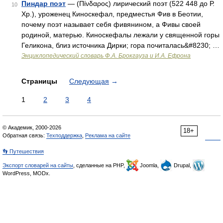
Пиндар поэт
— (Πίνδαρος) лирический поэт (522 448 до Р.
10
Хр.), уроженец Киноскефал, предместья Фив в Беотии,
почему поэт называет себя фивянином, а Фивы своей
родиной, матерью. Киноскефалы лежали у священной горы
Геликона, близ источника Дирки; гора почиталась&#8230; …
Энциклопедический словарь Ф.А. Брокгауза и И.А. Ефрона
Страницы
Следующая
→
1
2
3
4
© Академик, 2000-2026
18+
Обратная связь:
Техподдержка
,
Реклама на сайте
👣 Путешествия
Экспорт словарей на сайты
, сделанные на PHP,
Joomla,
Drupal,
WordPress, MODx.